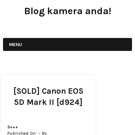
Blog kamera anda!
JUAL - BELI - SEWA PERALATAN KAMERA
MENU
[SOLD] Canon EOS
5D Mark II [d924]
3+++
Published On
By