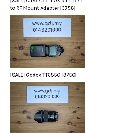
[SALE] Canon EF-EOS R EF Lens
to RF Mount Adapter [3758]
[SALE] Godox TT685C [3756]