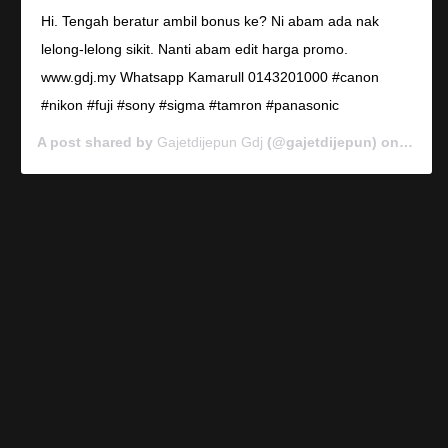
Hi. Tengah beratur ambil bonus ke? Ni abam ada nak
lelong-lelong sikit. Nanti abam edit harga promo.
www.gdj.my Whatsapp Kamarull 0143201000 #canon
#nikon #fuji #sony #sigma #tamron #panasonic
A post shared by
Gajetdijepun Gdj
(@gajetdijepun) on
Jan 7,