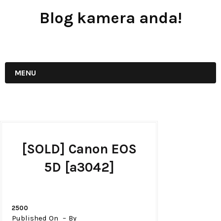
Blog kamera anda!
JUAL - BELI - SEWA PERALATAN KAMERA
MENU
[SOLD] Canon EOS
5D [a3042]
2500
Published On
By