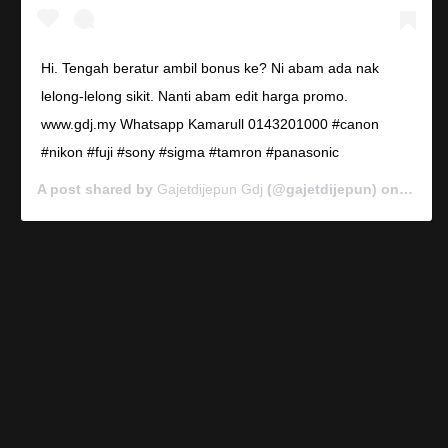
Hi. Tengah beratur ambil bonus ke? Ni abam ada nak
lelong-lelong sikit. Nanti abam edit harga promo.
www.gdj.my Whatsapp Kamarull 0143201000 #canon
#nikon #fuji #sony #sigma #tamron #panasonic
A post shared by
Gajetdijepun Gdj
(@gajetdijepun) on
Jan 7,