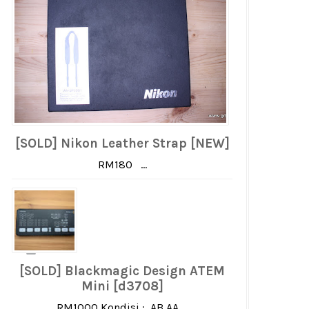
[SOLD] Nikon Leather Strap [NEW]
RM180 ...
[SOLD] Blackmagic Design ATEM
Mini [d3708]
RM1000 Kondisi : AB AA ...