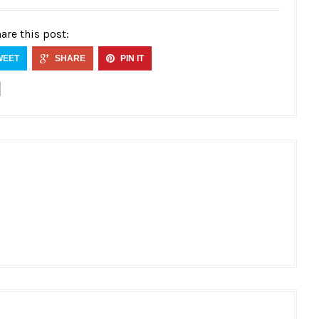
are this post:
WEET
SHARE
PIN IT