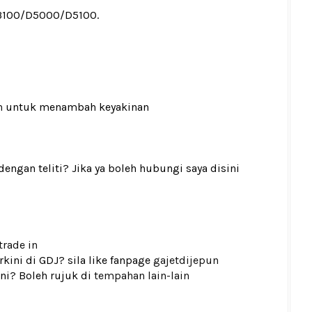
3100/D5000/D5100.
n
untuk menambah keyakinan
gan teliti? Jika ya boleh hubungi saya disini
trade in
kini di GDJ? sila like fanpage
gajetdijepun
ni? Boleh rujuk di
tempahan lain-lain