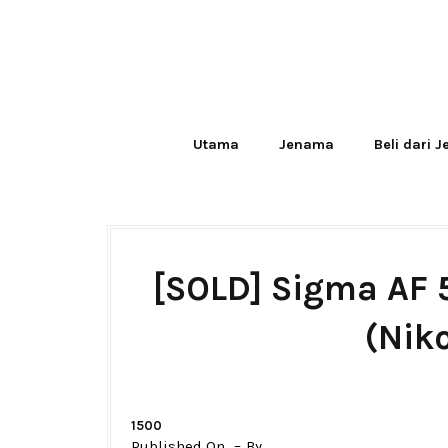
Utama
Jenama
Beli dari 
[SOLD] Sigma AF
(Nik
1500
Published On
By