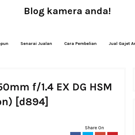
Blog kamera anda!
JUAL - BELI - SEWA PERALATAN KAMERA
Jepun
Senarai Jualan
Cara Pembelian
Jual Gajet 
 50mm f/1.4 EX DG HSM
on) [d894]