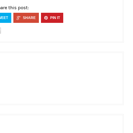
are this post:
WEET
SHARE
PIN IT