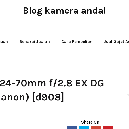
Blog kamera anda!
JUAL - BELI - SEWA PERALATAN KAMERA
Jepun
Senarai Jualan
Cara Pembelian
Jual Gajet 
 24-70mm f/2.8 EX DG
Canon) [d908]