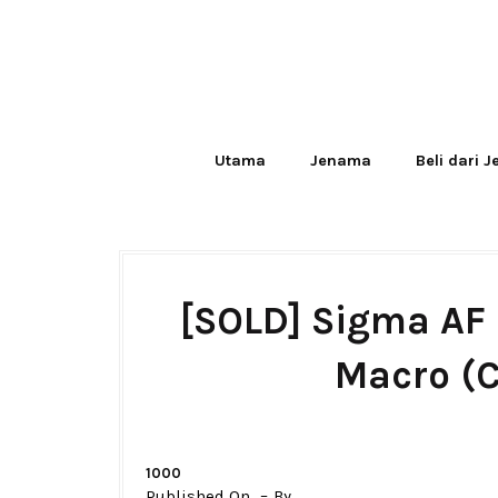
Utama
Jenama
Beli dari 
[SOLD] Sigma AF
Macro (
1000
Published On
By