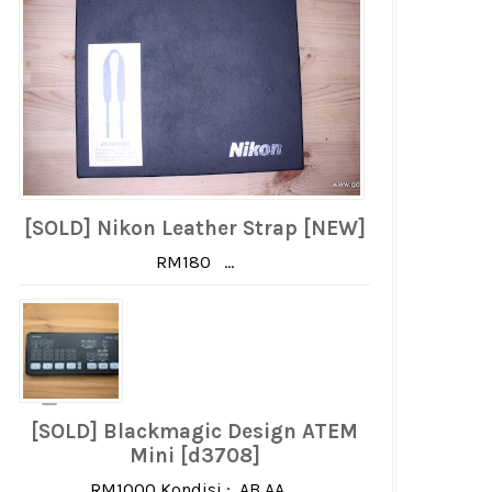
[SOLD] Nikon Leather Strap [NEW]
RM180 ...
[SOLD] Blackmagic Design ATEM
Mini [d3708]
RM1000 Kondisi : AB AA ...