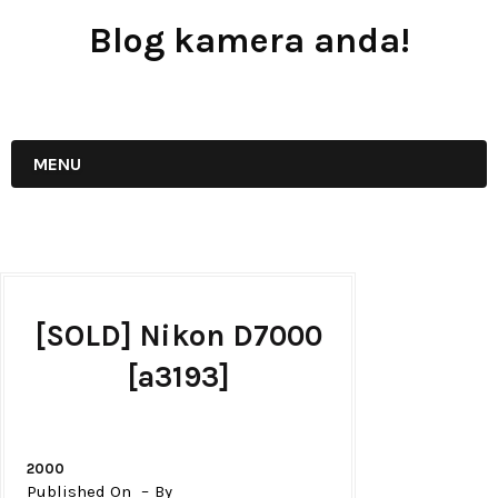
Blog kamera anda!
JUAL - BELI - SEWA PERALATAN KAMERA
MENU
[SOLD] Nikon D7000
[a3193]
2000
Published On
By