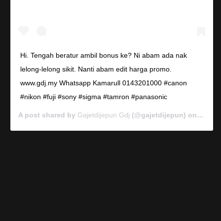
Hi. Tengah beratur ambil bonus ke? Ni abam ada nak
lelong-lelong sikit. Nanti abam edit harga promo.
www.gdj.my Whatsapp Kamarull 0143201000 #canon
#nikon #fuji #sony #sigma #tamron #panasonic
A post shared by
Gajetdijepun Gdj
(@gajetdijepun) on
Jan 7,