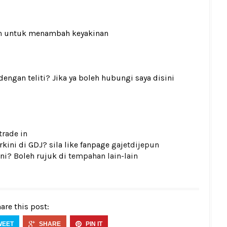
n
untuk menambah keyakinan
gan teliti? Jika ya boleh hubungi saya disini
trade in
kini di GDJ? sila like fanpage
gajetdijepun
ni? Boleh rujuk di
tempahan lain-lain
are this post:
WEET
SHARE
PIN IT