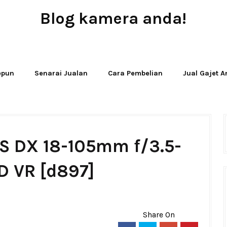
Blog kamera anda!
JUAL - BELI - SEWA PERALATAN KAMERA
Jepun
Senarai Jualan
Cara Pembelian
Jual Gajet 
-S DX 18-105mm f/3.5-
D VR [d897]