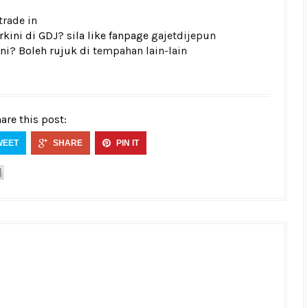
trade in
kini di GDJ? sila like fanpage
gajetdijepun
ni? Boleh rujuk di
tempahan lain-lain
are this post:
WEET
SHARE
PIN IT