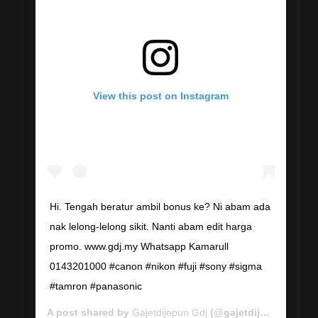
View this post on Instagram
Hi. Tengah beratur ambil bonus ke? Ni abam ada
nak lelong-lelong sikit. Nanti abam edit harga
promo. www.gdj.my Whatsapp Kamarull
0143201000 #canon #nikon #fuji #sony #sigma
#tamron #panasonic
A post shared by
Gajetdijepun Gdj
(@gajetdijepun) on
Ja