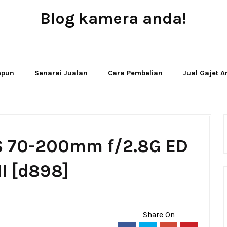
Blog kamera anda!
JUAL - BELI - SEWA PERALATAN KAMERA
Jepun
Senarai Jualan
Cara Pembelian
Jual Gajet 
-S 70-200mm f/2.8G ED
II [d898]