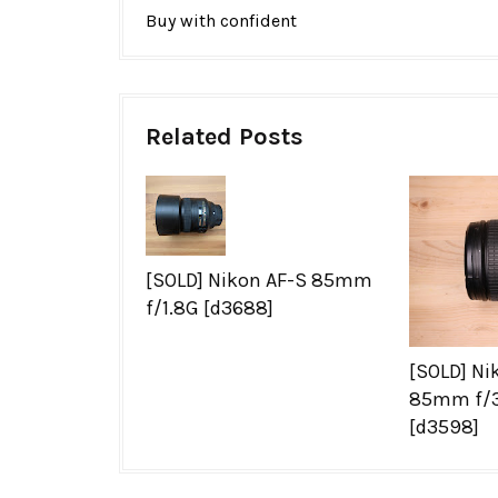
Buy with confident
Related Posts
[SOLD] Nikon AF-S 85mm
f/1.8G [d3688]
[SOLD] Ni
85mm f/3
[d3598]