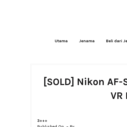
Utama
Jenama
Beli dari 
[SOLD] Nikon AF
VR 
3+++
Published On
By