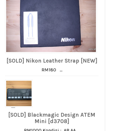
[SOLD] Nikon Leather Strap [NEW]
RM180 ...
[SOLD] Blackmagic Design ATEM
Mini [d3708]
RM1000 Kondisi : AB AA ...