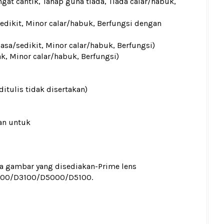
gat cantik, Tahap guna tiada, Tiada calar/habuk,
sedikit, Minor calar/habuk, Berfungsi dengan
iasa/sedikit, Minor calar/habuk, Berfungsi)
ak, Minor calar/habuk, Berfungsi)
ditulis tidak disertakan)
an untuk
ada gambar yang disediakan
-Prime lens
000/D3100/D5000/D5100.