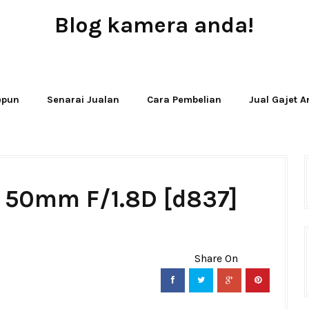
Blog kamera anda!
JUAL - BELI - SEWA PERALATAN KAMERA
Jepun
Senarai Jualan
Cara Pembelian
Jual Gajet 
F 50mm F/1.8D [d837]