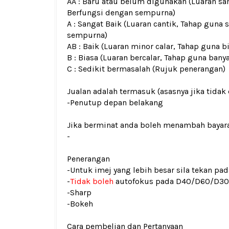
AA : Baru atau belum digunakan (Luaran san
Berfungsi dengan sempurna)
A : Sangat Baik (Luaran cantik, Tahap guna 
sempurna)
AB : Baik (Luaran minor calar, Tahap guna b
B : Biasa (Luaran bercalar, Tahap guna bany
C : Sedikit bermasalah (Rujuk penerangan)
Jualan adalah termasuk (asasnya jika tidak 
-Penutup depan belakang
Jika berminat anda boleh menambah bayar
-
Penerangan
-Untuk imej yang lebih besar sila tekan p
-
Tidak boleh
autofokus pada D40/D60/D3
-Sharp
-Bokeh
Cara pembelian dan Pertanyaan