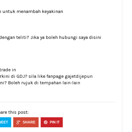
n
untuk menambah keyakinan
gan teliti? Jika ya boleh hubungi saya disini
trade in
kini di GDJ? sila like fanpage
gajetdijepun
ni? Boleh rujuk di
tempahan lain-lain
are this post:
WEET
SHARE
PIN IT