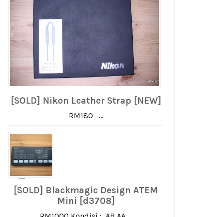
[SOLD] Nikon Leather Strap [NEW]
RM180 ...
[SOLD] Blackmagic Design ATEM
Mini [d3708]
RM1000 Kondisi : AB AA ...