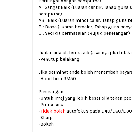
Berfungsi dengan sempurna)
A : Sangat Baik (Luaran cantik, Tahap guna 
sempurna)
AB : Baik (Luaran minor calar, Tahap guna b
B : Biasa (Luaran bercalar, Tahap guna bany
C : Sedikit bermasalah (Rujuk penerangan)
Jualan adalah termasuk (asasnya jika tidak 
-Penutup belakang
Jika berminat anda boleh menambah bayar
-Hood besi RM50
Penerangan
-Untuk imej yang lebih besar sila tekan p
-Prime lens
-
Tidak boleh
autofokus pada D40/D60/D3
-Sharp
-Bokeh