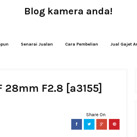
Blog kamera anda!
JUAL - BELI - SEWA PERALATAN KAMERA
Jepun
Senarai Jualan
Cara Pembelian
Jual Gajet 
F 28mm F2.8 [a3155]