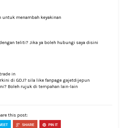
n
untuk menambah keyakinan
gan teliti? Jika ya boleh hubungi saya disini
trade in
kini di GDJ? sila like fanpage
gajetdijepun
ni? Boleh rujuk di
tempahan lain-lain
are this post:
WEET
SHARE
PIN IT