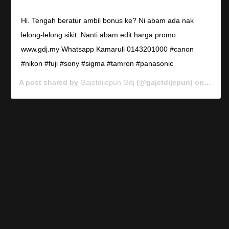
Hi. Tengah beratur ambil bonus ke? Ni abam ada nak
lelong-lelong sikit. Nanti abam edit harga promo.
www.gdj.my Whatsapp Kamarull 0143201000 #canon
#nikon #fuji #sony #sigma #tamron #panasonic
A post shared by
Gajetdijepun Gdj
(@gajetdijepun) on
Jan 7,