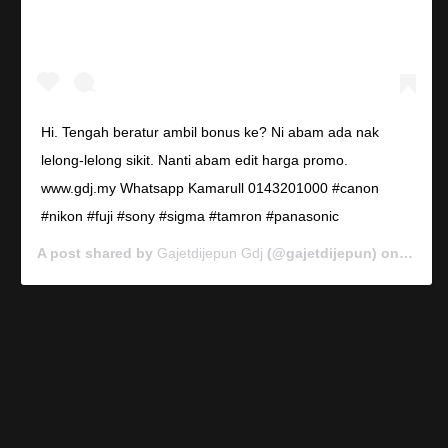
Hi. Tengah beratur ambil bonus ke? Ni abam ada nak
lelong-lelong sikit. Nanti abam edit harga promo.
www.gdj.my Whatsapp Kamarull 0143201000 #canon
#nikon #fuji #sony #sigma #tamron #panasonic
A post shared by
Gajetdijepun Gdj
(@gajetdijepun) on
Jan 7,