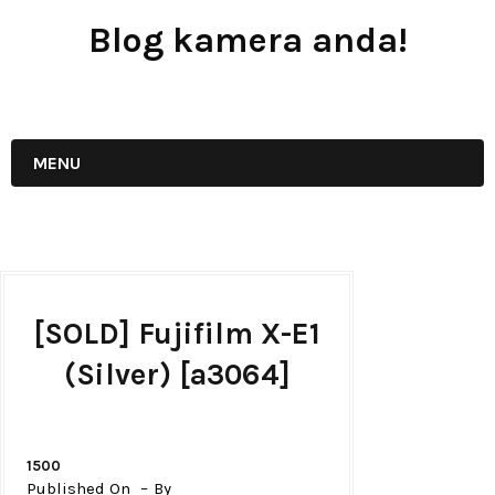
Blog kamera anda!
JUAL - BELI - SEWA PERALATAN KAMERA
MENU
[SOLD] Fujifilm X-E1
(Silver) [a3064]
1500
Published On
By