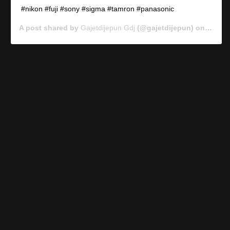
#nikon #fuji #sony #sigma #tamron #panasonic
A post shared by
Gajetdijepun Gdj
(@gajetdijepun) on
Jan 7,