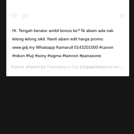
Hi. Tengah beratur ambil bonus ke? Ni abam ada nak
lelong-lelong sikit. Nanti abam edit harga promo.
www.gdj.my Whatsapp Kamarull 0143201000 #canon
#nikon #fuji #sony #sigma #tamron #panasonic
A post shared by
Gajetdijepun Gdj
(@gajetdijepun) on
Jan 7,