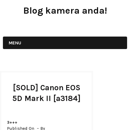
Blog kamera anda!
JUAL - BELI - SEWA PERALATAN KAMERA
MENU
[SOLD] Canon EOS
5D Mark II [a3184]
3+++
Published On
By