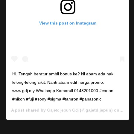
View this post on Instagram
Hi. Tengah beratur ambil bonus ke? Ni abam ada nak
lelong-lelong sikit. Nanti abam edit harga promo.
www.gdj.my Whatsapp Kamarull 0143201000 #canon
#nikon #fuji #sony #sigma #tamron #panasonic
A post shared by
Gajetdijepun Gdj
(@gajetdijepun) on
Jan 7,