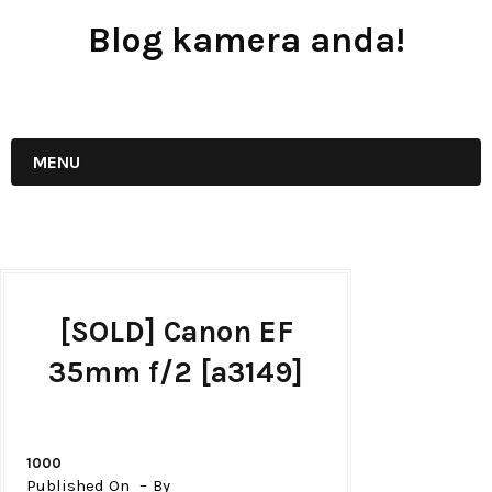
Blog kamera anda!
JUAL - BELI - SEWA PERALATAN KAMERA
MENU
[SOLD] Canon EF
35mm f/2 [a3149]
1000
Published On
By