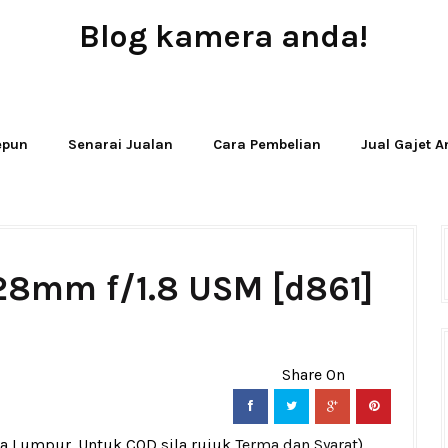
Blog kamera anda!
JUAL - BELI - SEWA PERALATAN KAMERA
Jepun
Senarai Jualan
Cara Pembelian
Jual Gajet 
28mm f/1.8 USM [d861]
la Lumpur. Untuk COD sila rujuk
Terma dan Syarat
)