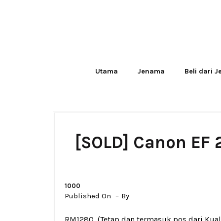
Utama
Jenama
Beli dari 
[SOLD] Canon EF 
1000
Published On
By
RM1280
(Tetap dan termasuk pos dari Kua