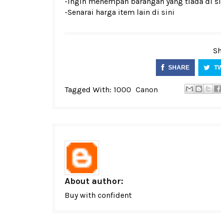
-Ingin menempah barangan yang tiada di si
-Senarai harga item lain di
sini
Sh
SHARE
T
Tagged With:
1000
Canon
About author:
Buy with confident