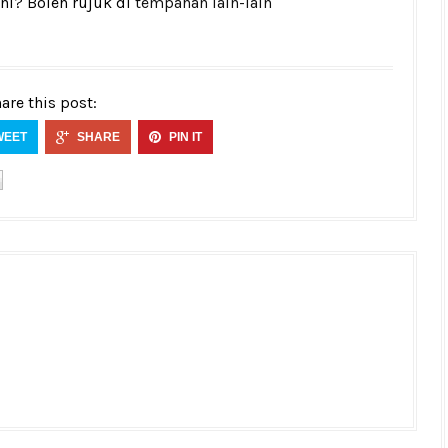
ni? Boleh rujuk di
tempahan lain-lain
are this post:
WEET
SHARE
PIN IT