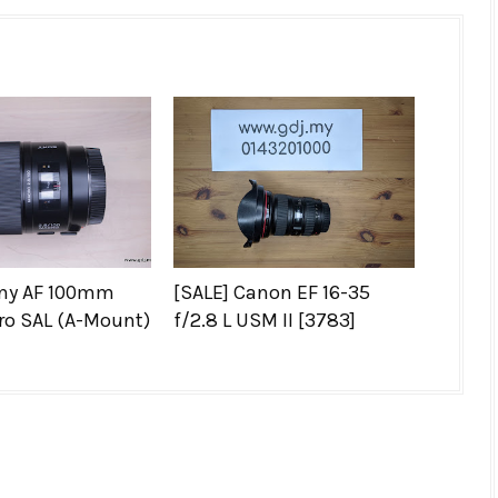
ony AF 100mm
[SALE] Canon EF 16-35
ro SAL (A-Mount)
f/2.8 L USM II [3783]