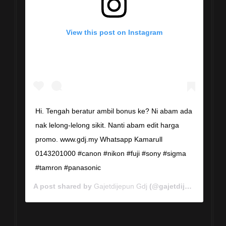
View this post on Instagram
Hi. Tengah beratur ambil bonus ke? Ni abam ada
nak lelong-lelong sikit. Nanti abam edit harga
promo. www.gdj.my Whatsapp Kamarull
0143201000 #canon #nikon #fuji #sony #sigma
#tamron #panasonic
A post shared by
Gajetdijepun Gdj
(@gajetdijepun) on
Ja