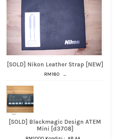
[SOLD] Nikon Leather Strap [NEW]
RM180 ...
[SOLD] Blackmagic Design ATEM
Mini [d3708]
RM1000 Kondisi : AB AA ...