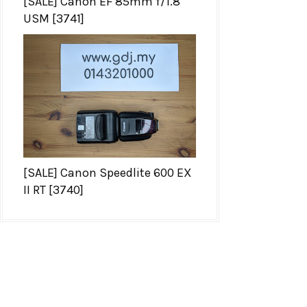
[SALE] Canon EF 85mm f/1.8
USM [3741]
[SALE] Canon Speedlite 600 EX
II RT [3740]