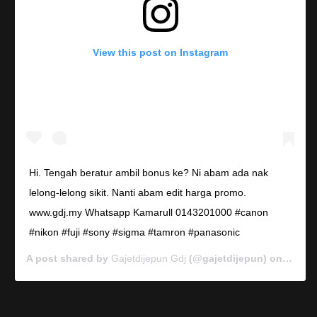
View this post on Instagram
Hi. Tengah beratur ambil bonus ke? Ni abam ada nak
lelong-lelong sikit. Nanti abam edit harga promo.
www.gdj.my Whatsapp Kamarull 0143201000 #canon
#nikon #fuji #sony #sigma #tamron #panasonic
A post shared by
Gajetdijepun Gdj
(@gajetdijepun) on
Jan 7,