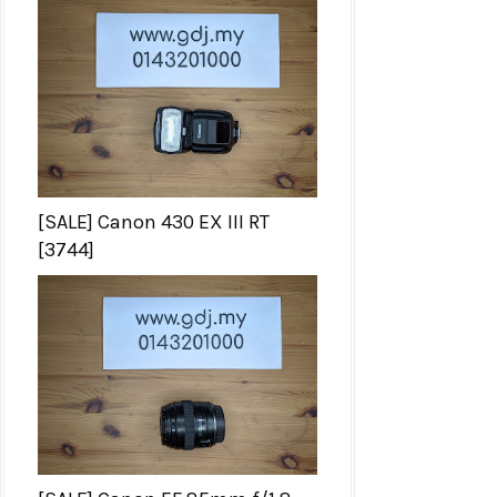
[SALE] Canon 430 EX III RT
[3744]