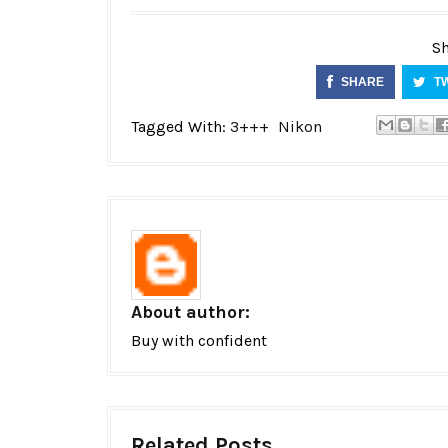
Sh
SHARE
T
Tagged With:
3+++
Nikon
About author:
Buy with confident
Related Posts