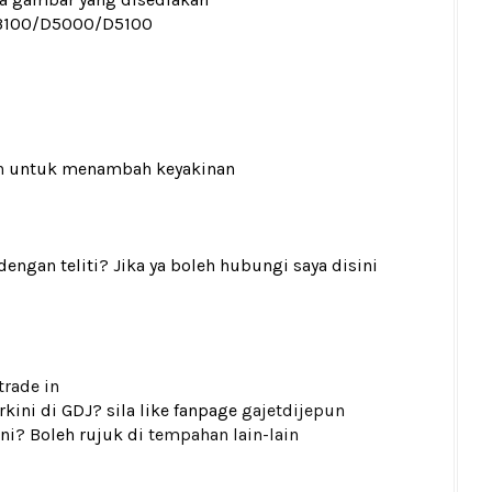
3100/D5000/D5100
n
untuk menambah keyakinan
gan teliti? Jika ya boleh hubungi saya disini
trade in
kini di GDJ? sila like fanpage
gajetdijepun
ni? Boleh rujuk di
tempahan lain-lain