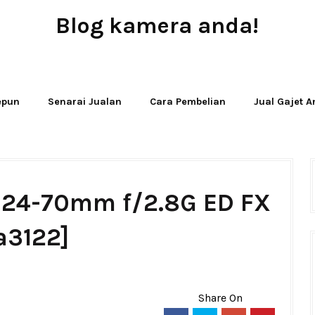
Blog kamera anda!
JUAL - BELI - SEWA PERALATAN KAMERA
Jepun
Senarai Jualan
Cara Pembelian
Jual Gajet 
S 24-70mm f/2.8G ED FX
a3122]