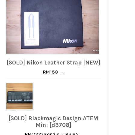
[SOLD] Nikon Leather Strap [NEW]
RM180 ...
[SOLD] Blackmagic Design ATEM
Mini [d3708]
RM1000 Kondisi : AB AA ...