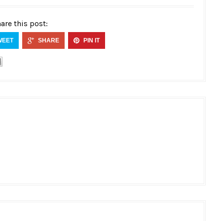
are this post:
WEET
SHARE
PIN IT