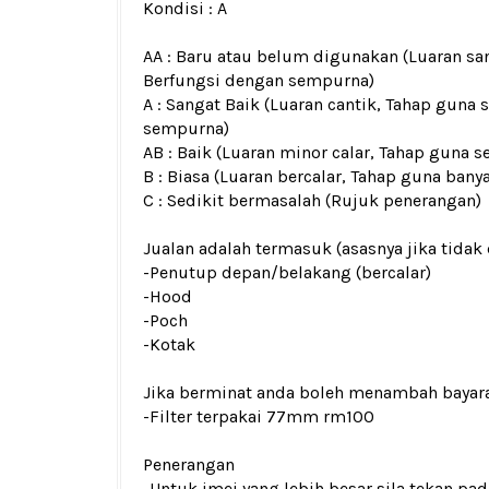
Kondisi :
A
AA : Baru atau belum digunakan (Luaran san
Berfungsi dengan sempurna)
A : Sangat Baik (Luaran cantik, Tahap guna 
sempurna)
AB : Baik (Luaran minor calar, Tahap guna s
B : Biasa (Luaran bercalar, Tahap guna bany
C : Sedikit bermasalah (Rujuk penerangan)
Jualan adalah termasuk (asasnya jika tidak 
-Penutup depan/belakang (bercalar)
-Hood
-Poch
-Kotak
Jika berminat anda boleh menambah bayar
-Filter terpakai 77mm rm100
Penerangan
-Untuk imej yang lebih besar sila tekan p