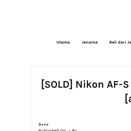
Utama
Jenama
Beli dari 
[SOLD] Nikon AF-
[
3+++
Published On
By