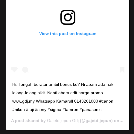
View this post on Instagram
Hi. Tengah beratur ambil bonus ke? Ni abam ada nak
lelong-lelong sikit. Nanti abam edit harga promo.
www.gdj.my Whatsapp Kamarull 0143201000 #canon
#nikon #fuji #sony #sigma #tamron #panasonic
A post shared by
Gajetdijepun Gdj
(@gajetdijepun) on
Jan 7,