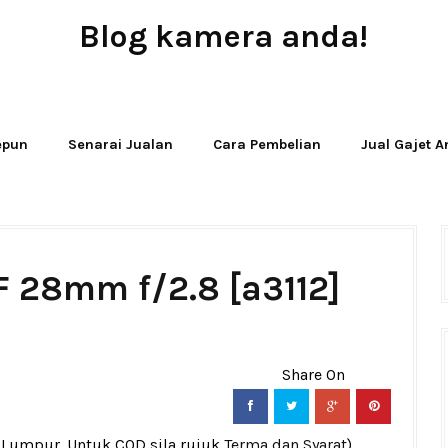
Blog kamera anda!
JUAL - BELI - SEWA PERALATAN KAMERA
Jepun
Senarai Jualan
Cara Pembelian
Jual Gajet 
F 28mm f/2.8 [a3112]
a Lumpur. Untuk COD sila rujuk
Terma dan Syarat
)