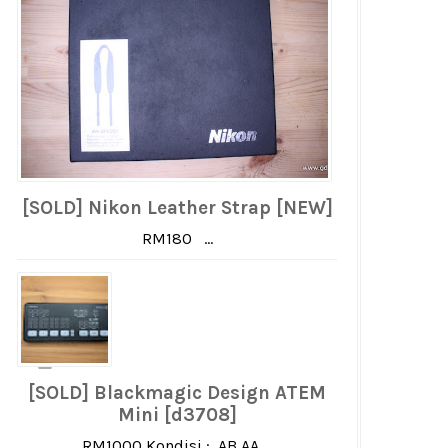
[SOLD] Nikon Leather Strap [NEW]
RM180 ...
[SOLD] Blackmagic Design ATEM
Mini [d3708]
RM1000 Kondisi : AB AA ...