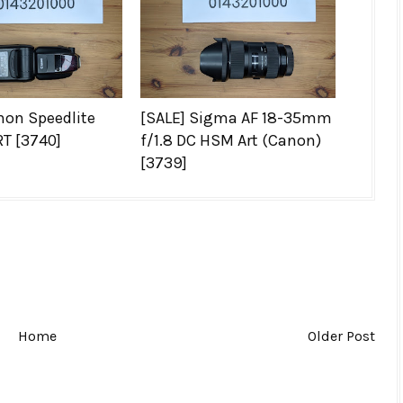
non Speedlite
[SALE] Sigma AF 18-35mm
RT [3740]
f/1.8 DC HSM Art (Canon)
[3739]
Home
Older Post