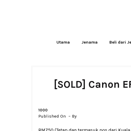
Utama
Jenama
Beli dari 
[SOLD] Canon E
1000
Published On
By
RM750
(Tetap dan termasuk pos dari Kual