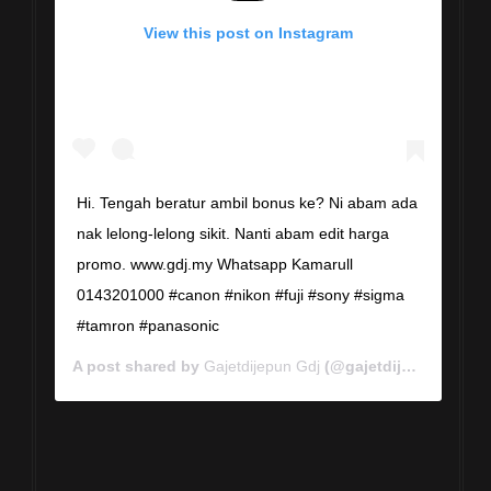
View this post on Instagram
Hi. Tengah beratur ambil bonus ke? Ni abam ada
nak lelong-lelong sikit. Nanti abam edit harga
promo. www.gdj.my Whatsapp Kamarull
0143201000 #canon #nikon #fuji #sony #sigma
#tamron #panasonic
A post shared by
Gajetdijepun Gdj
(@gajetdijepun) on
Ja