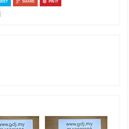
WEET
SHARE
PIN IT