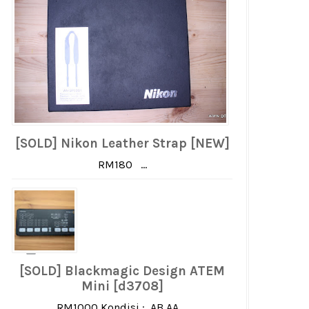
[SOLD] Nikon Leather Strap [NEW]
RM180 ...
[SOLD] Blackmagic Design ATEM
Mini [d3708]
RM1000 Kondisi : AB AA ...