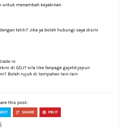
n
untuk menambah keyakinan
gan teliti? Jika ya boleh hubungi saya disini
trade in
kini di GDJ? sila like fanpage
gajetdijepun
ni? Boleh rujuk di
tempahan lain-lain
are this post:
WEET
SHARE
PIN IT