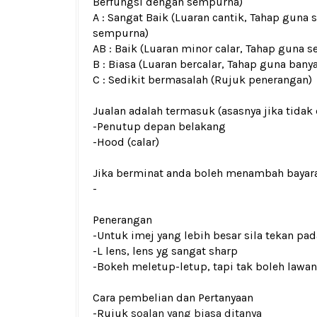
Berfungsi dengan sempurna)
A : Sangat Baik (Luaran cantik, Tahap guna 
sempurna)
AB : Baik (Luaran minor calar, Tahap guna s
B : Biasa (Luaran bercalar, Tahap guna bany
C : Sedikit bermasalah (Rujuk penerangan)
Jualan adalah termasuk (asasnya jika tidak 
-Penutup depan belakang
-Hood (calar)
Jika berminat anda boleh menambah bayar
-
Penerangan
-Untuk imej yang lebih besar sila tekan p
-L lens, lens yg sangat sharp
-Bokeh meletup-letup, tapi tak boleh lawan
Cara pembelian dan Pertanyaan
-Rujuk
soalan yang biasa ditanya