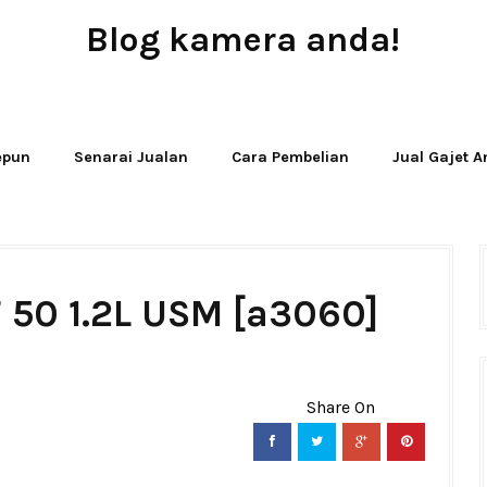
Blog kamera anda!
JUAL - BELI - SEWA PERALATAN KAMERA
Jepun
Senarai Jualan
Cara Pembelian
Jual Gajet 
 50 1.2L USM [a3060]