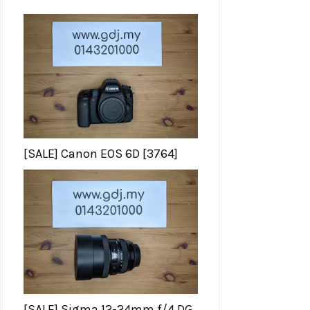
[SALE] Canon EOS 6D [3764]
[SALE] Sigma 12-24mm f/4 DG