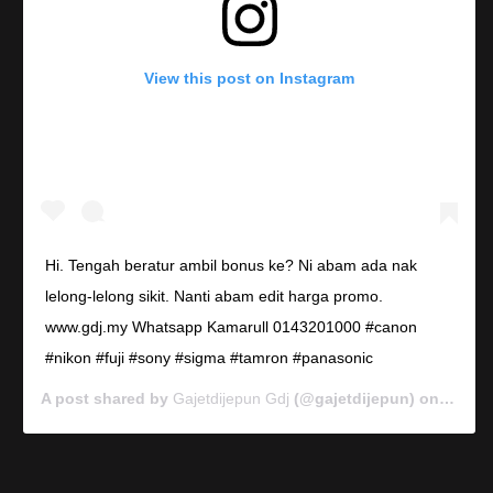
View this post on Instagram
Hi. Tengah beratur ambil bonus ke? Ni abam ada nak
lelong-lelong sikit. Nanti abam edit harga promo.
www.gdj.my Whatsapp Kamarull 0143201000 #canon
#nikon #fuji #sony #sigma #tamron #panasonic
A post shared by
Gajetdijepun Gdj
(@gajetdijepun) on
Jan 7,