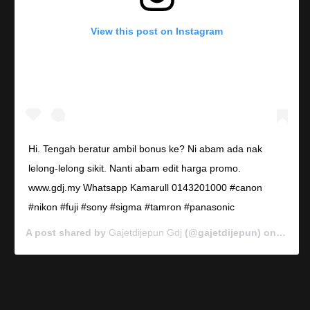
View this post on Instagram
Hi. Tengah beratur ambil bonus ke? Ni abam ada nak
lelong-lelong sikit. Nanti abam edit harga promo.
www.gdj.my Whatsapp Kamarull 0143201000 #canon
#nikon #fuji #sony #sigma #tamron #panasonic
A post shared by
Gajetdijepun Gdj
(@gajetdijepun) on
Jan 7,