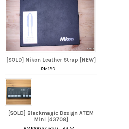
[SOLD] Nikon Leather Strap [NEW]
RM180 ...
[SOLD] Blackmagic Design ATEM
Mini [d3708]
RM1000 Kondisi : AB AA ...