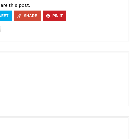
are this post:
WEET
SHARE
PIN IT