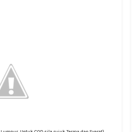
a Lumpur. Untuk COD sila rujuk
Terma dan Syarat
)