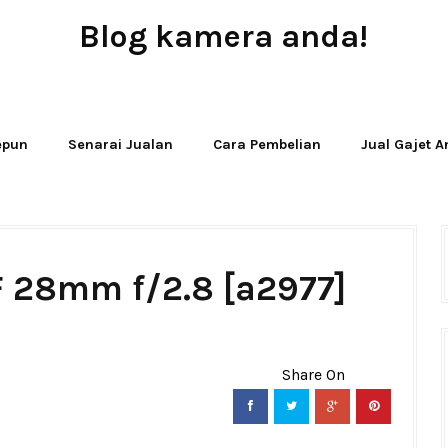
Blog kamera anda!
JUAL - BELI - SEWA PERALATAN KAMERA
Jepun
Senarai Jualan
Cara Pembelian
Jual Gajet 
F 28mm f/2.8 [a2977]