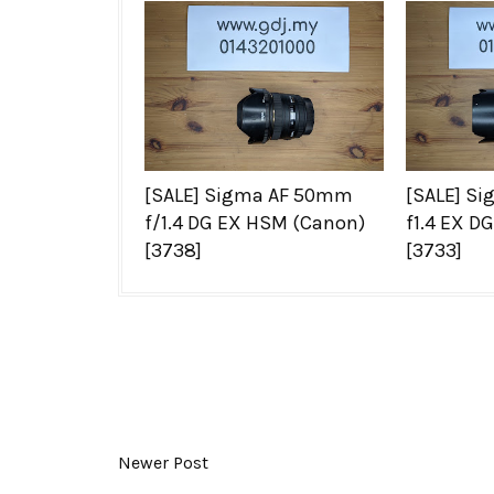
[SALE] Sigma AF 50mm
[SALE] S
f/1.4 DG EX HSM (Canon)
f1.4 EX D
[3738]
[3733]
Newer Post