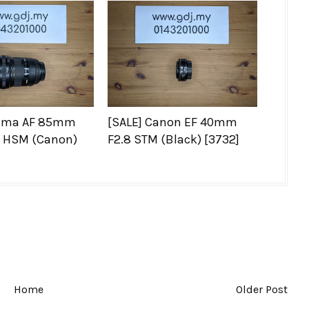
igma AF 85mm
[SALE] Canon EF 40mm
G HSM (Canon)
F2.8 STM (Black) [3732]
Home
Older Post