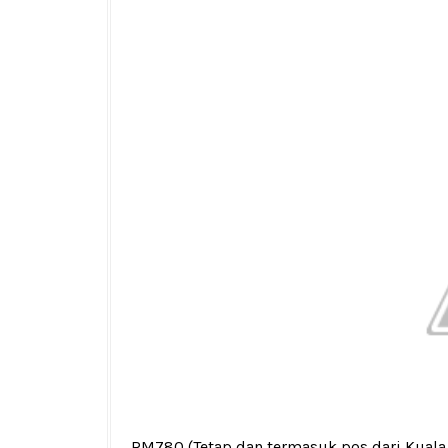
RM780
(Tetap dan termasuk pos dari Kual