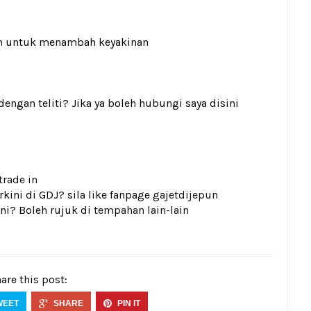
n
untuk menambah keyakinan
gan teliti? Jika ya boleh hubungi saya disini
trade in
kini di GDJ? sila like fanpage
gajetdijepun
ni? Boleh rujuk di
tempahan lain-lain
are this post:
WEET
SHARE
PIN IT