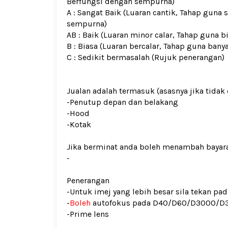
Berfungsi dengan sempurna)
A : Sangat Baik (Luaran cantik, Tahap guna 
sempurna)
AB : Baik (Luaran minor calar, Tahap guna b
B : Biasa (Luaran bercalar, Tahap guna bany
C : Sedikit bermasalah (Rujuk penerangan)
Jualan adalah termasuk (asasnya jika tidak 
-Penutup depan dan belakang
-Hood
-Kotak
Jika berminat anda boleh menambah bayar
-
Penerangan
-Untuk imej yang lebih besar sila tekan p
-
Boleh
autofokus pada D40/D60/D3000/D
-Prime lens