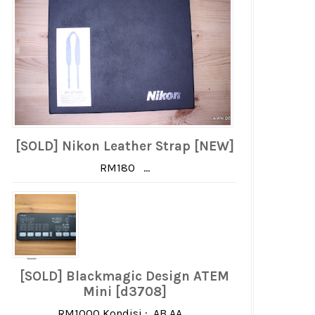
[SOLD] Nikon Leather Strap [NEW]
RM180 ...
[SOLD] Blackmagic Design ATEM
Mini [d3708]
RM1000 Kondisi : AB AA ...