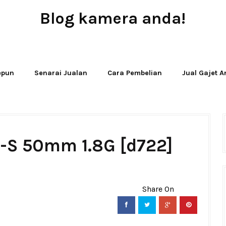
Blog kamera anda!
JUAL - BELI - SEWA PERALATAN KAMERA
Jepun
Senarai Jualan
Cara Pembelian
Jual Gajet 
F-S 50mm 1.8G [d722]