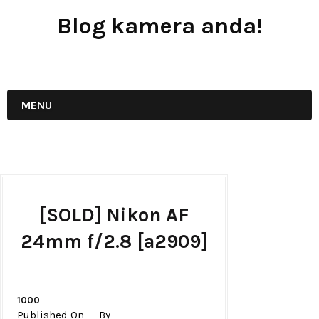
Blog kamera anda!
JUAL - BELI - SEWA PERALATAN KAMERA
MENU
[SOLD] Nikon AF
24mm f/2.8 [a2909]
1000
Published On
By