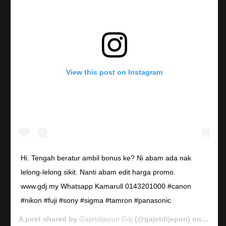
View this post on Instagram
Hi. Tengah beratur ambil bonus ke? Ni abam ada nak
lelong-lelong sikit. Nanti abam edit harga promo.
www.gdj.my Whatsapp Kamarull 0143201000 #canon
#nikon #fuji #sony #sigma #tamron #panasonic
A post shared by
Gajetdijepun Gdj
(@gajetdijepun) on
Jan 7,