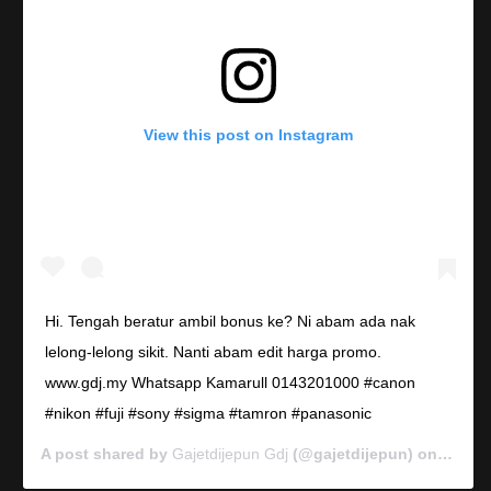
View this post on Instagram
Hi. Tengah beratur ambil bonus ke? Ni abam ada nak
lelong-lelong sikit. Nanti abam edit harga promo.
www.gdj.my Whatsapp Kamarull 0143201000 #canon
#nikon #fuji #sony #sigma #tamron #panasonic
A post shared by
Gajetdijepun Gdj
(@gajetdijepun) on
Jan 7,