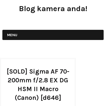
Blog kamera anda!
JUAL - BELI - SEWA PERALATAN KAMERA
MENU
[SOLD] Sigma AF 70-
200mm f/2.8 EX DG
HSM II Macro
(Canon) [d646]