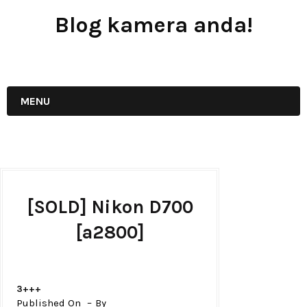
Blog kamera anda!
JUAL - BELI - SEWA PERALATAN KAMERA
MENU
[SOLD] Nikon D700
[a2800]
3+++
Published On
By