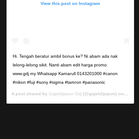
View this post on Instagram
Hi. Tengah beratur ambil bonus ke? Ni abam ada nak
lelong-lelong sikit. Nanti abam edit harga promo.
www.gdj.my Whatsapp Kamarull 0143201000 #canon
#nikon #fuji #sony #sigma #tamron #panasonic
A post shared by
Gajetdijepun Gdj
(@gajetdijepun) on
Jan 7,