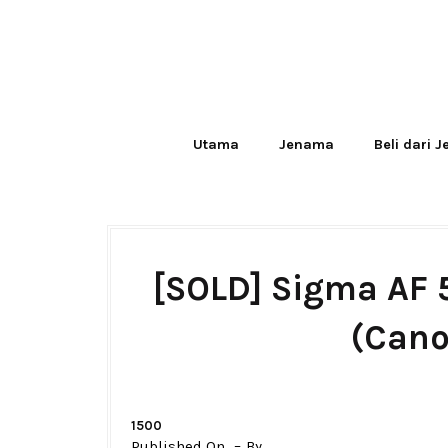
Utama
Jenama
Beli dari 
[SOLD] Sigma AF
(Cano
1500
Published On
By