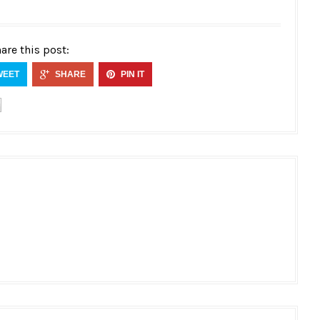
are this post:
WEET
SHARE
PIN IT