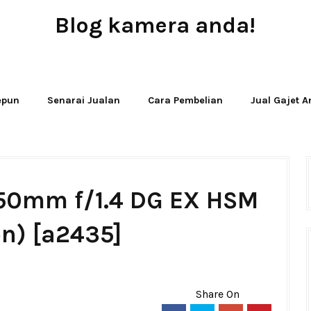
Blog kamera anda!
JUAL - BELI - SEWA PERALATAN KAMERA
Jepun
Senarai Jualan
Cara Pembelian
Jual Gajet 
 50mm f/1.4 DG EX HSM
n) [a2435]