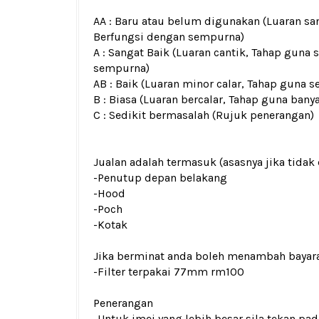
AA : Baru atau belum digunakan (Luaran san
Berfungsi dengan sempurna)
A : Sangat Baik (Luaran cantik, Tahap guna 
sempurna)
AB : Baik (Luaran minor calar, Tahap guna s
B : Biasa (Luaran bercalar, Tahap guna bany
C : Sedikit bermasalah (Rujuk penerangan)
Jualan adalah termasuk (asasnya jika tidak 
-Penutup depan belakang
-Hood
-Poch
-Kotak
Jika berminat anda boleh menambah bayar
-Filter terpakai 77mm rm100
Penerangan
-Untuk imej yang lebih besar sila tekan p