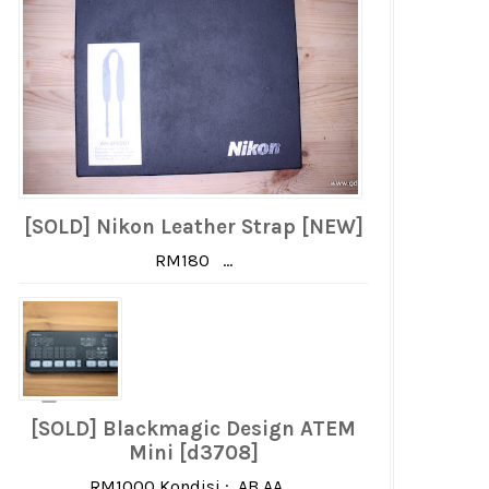
[SOLD] Nikon Leather Strap [NEW]
RM180 ...
[SOLD] Blackmagic Design ATEM
Mini [d3708]
RM1000 Kondisi : AB AA ...