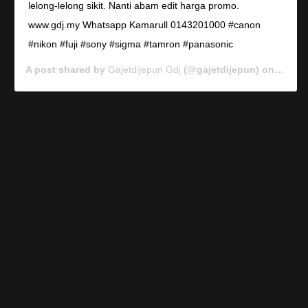
lelong-lelong sikit. Nanti abam edit harga promo.
www.gdj.my Whatsapp Kamarull 0143201000 #canon
#nikon #fuji #sony #sigma #tamron #panasonic
A post shared by
Gajetdijepun Gdj
(@gajetdijepun) on
Jan 7,