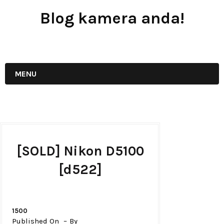
Blog kamera anda!
JUAL - BELI - SEWA PERALATAN KAMERA
MENU
[SOLD] Nikon D5100
[d522]
1500
Published On
By