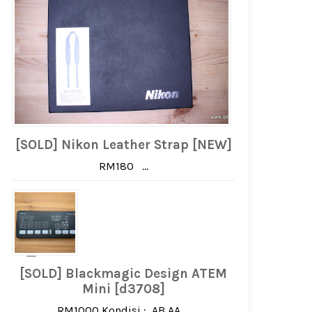
[SOLD] Nikon Leather Strap [NEW]
RM180 ...
[SOLD] Blackmagic Design ATEM
Mini [d3708]
RM1000 Kondisi : AB AA ...