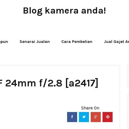
Blog kamera anda!
JUAL - BELI - SEWA PERALATAN KAMERA
Jepun
Senarai Jualan
Cara Pembelian
Jual Gajet 
F 24mm f/2.8 [a2417]