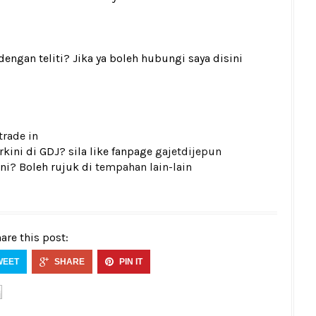
gan teliti? Jika ya boleh hubungi saya disini
trade in
kini di GDJ? sila like fanpage
gajetdijepun
ni? Boleh rujuk di
tempahan lain-lain
are this post:
WEET
SHARE
PIN IT