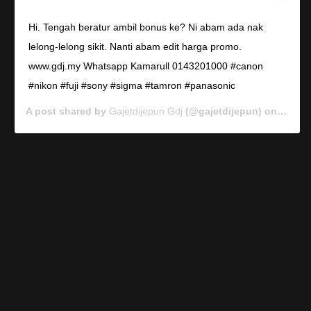
Hi. Tengah beratur ambil bonus ke? Ni abam ada nak
lelong-lelong sikit. Nanti abam edit harga promo.
www.gdj.my Whatsapp Kamarull 0143201000 #canon
#nikon #fuji #sony #sigma #tamron #panasonic
A post shared by
Gajetdijepun Gdj
(@gajetdijepun) on
Jan 7,