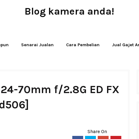
Blog kamera anda!
JUAL - BELI - SEWA PERALATAN KAMERA
Jepun
Senarai Jualan
Cara Pembelian
Jual Gajet 
S 24-70mm f/2.8G ED FX
[d506]