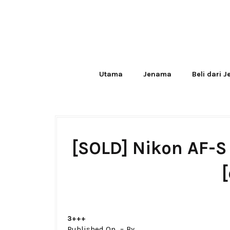
Utama
Jenama
Beli dari 
[SOLD] Nikon AF-
3+++
Published On
By