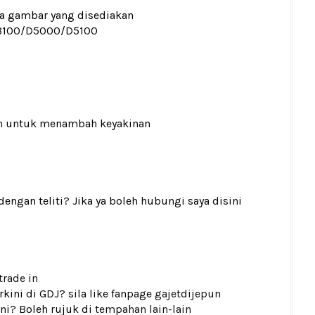
ada gambar yang disediakan
3100/D5000/D5100
n
untuk menambah keyakinan
gan teliti? Jika ya boleh hubungi saya disini
trade in
kini di GDJ? sila like fanpage
gajetdijepun
ni? Boleh rujuk di
tempahan lain-lain