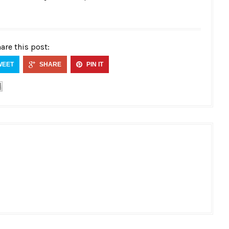
are this post:
WEET
SHARE
PIN IT