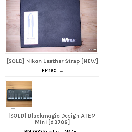
[SOLD] Nikon Leather Strap [NEW]
RM180 ...
[SOLD] Blackmagic Design ATEM
Mini [d3708]
RM1000 Kondisi : AB AA ...