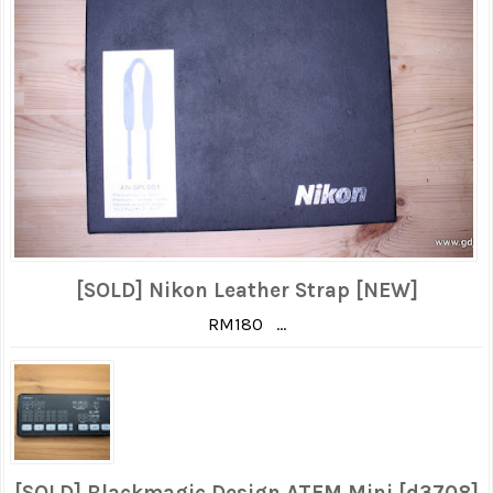
[SOLD] Nikon Leather Strap [NEW]
RM180 ...
[SOLD] Blackmagic Design ATEM Mini [d3708]