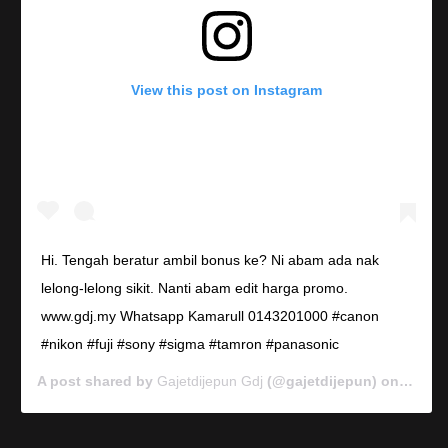
View this post on Instagram
Hi. Tengah beratur ambil bonus ke? Ni abam ada nak
lelong-lelong sikit. Nanti abam edit harga promo.
www.gdj.my Whatsapp Kamarull 0143201000 #canon
#nikon #fuji #sony #sigma #tamron #panasonic
A post shared by
Gajetdijepun Gdj
(@gajetdijepun) on
Jan 7,