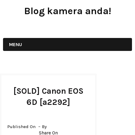
Blog kamera anda!
JUAL - BELI - SEWA PERALATAN KAMERA
MENU
[SOLD] Canon EOS
6D [a2292]
Published On
By