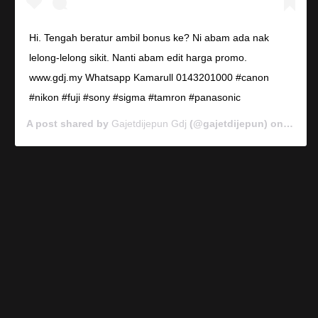
Hi. Tengah beratur ambil bonus ke? Ni abam ada nak
lelong-lelong sikit. Nanti abam edit harga promo.
www.gdj.my Whatsapp Kamarull 0143201000 #canon
#nikon #fuji #sony #sigma #tamron #panasonic
A post shared by
Gajetdijepun Gdj
(@gajetdijepun) on
Jan 7,