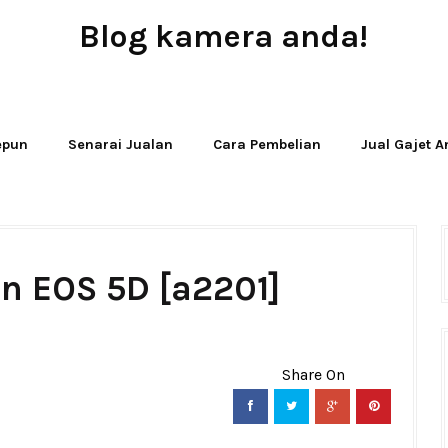
Blog kamera anda!
JUAL - BELI - SEWA PERALATAN KAMERA
Jepun
Senarai Jualan
Cara Pembelian
Jual Gajet 
n EOS 5D [a2201]