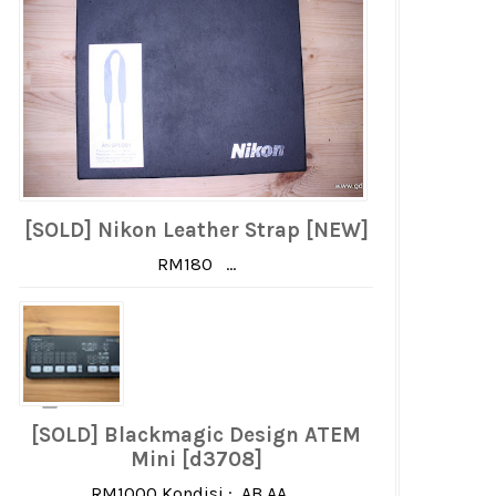
[SOLD] Nikon Leather Strap [NEW]
RM180 ...
[SOLD] Blackmagic Design ATEM
Mini [d3708]
RM1000 Kondisi : AB AA ...