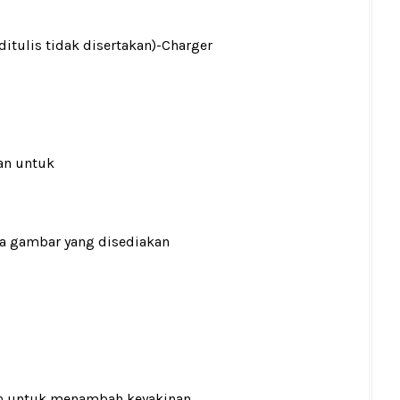
ditulis tidak disertakan)
-Charger
an untuk
ada gambar yang disediakan
n
untuk menambah keyakinan