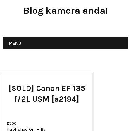
Blog kamera anda!
JUAL - BELI - SEWA PERALATAN KAMERA
MENU
[SOLD] Canon EF 135
f/2L USM [a2194]
2500
Published On
By