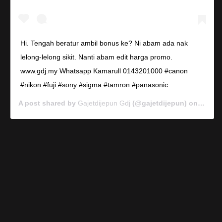
Hi. Tengah beratur ambil bonus ke? Ni abam ada nak
lelong-lelong sikit. Nanti abam edit harga promo.
www.gdj.my Whatsapp Kamarull 0143201000 #canon
#nikon #fuji #sony #sigma #tamron #panasonic
A post shared by
Gajetdijepun Gdj
(@gajetdijepun) on
Jan 7,