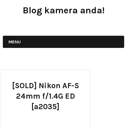
Blog kamera anda!
JUAL - BELI - SEWA PERALATAN KAMERA
MENU
[SOLD] Nikon AF-S
24mm f/1.4G ED
[a2035]