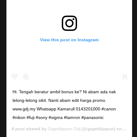
View this post on Instagram
Hi. Tengah beratur ambil bonus ke? Ni abam ada nak
lelong-lelong sikit. Nanti abam edit harga promo.
www.gdj.my Whatsapp Kamarull 0143201000 #canon
#nikon #fuji #sony #sigma #tamron #panasonic
A post shared by
Gajetdijepun Gdj
(@gajetdijepun) on
Jan 7,