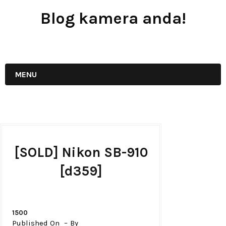
Blog kamera anda!
JUAL - BELI - SEWA PERALATAN KAMERA
MENU
[SOLD] Nikon SB-910
[d359]
1500
Published On
By