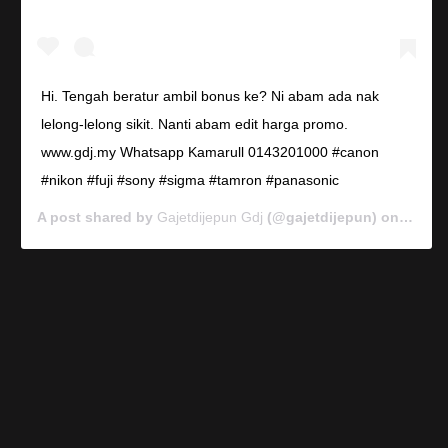
Hi. Tengah beratur ambil bonus ke? Ni abam ada nak
lelong-lelong sikit. Nanti abam edit harga promo.
www.gdj.my Whatsapp Kamarull 0143201000 #canon
#nikon #fuji #sony #sigma #tamron #panasonic
A post shared by
Gajetdijepun Gdj
(@gajetdijepun) on
Jan 7,