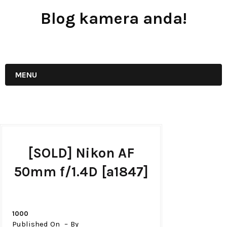
Blog kamera anda!
JUAL - BELI - SEWA PERALATAN KAMERA
MENU
[SOLD] Nikon AF
50mm f/1.4D [a1847]
1000
Published On
By