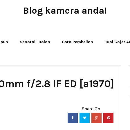
Blog kamera anda!
JUAL - BELI - SEWA PERALATAN KAMERA
Jepun
Senarai Jualan
Cara Pembelian
Jual Gajet 
0mm f/2.8 IF ED [a1970]