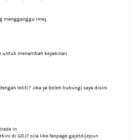
ng mengganggu imej.
n
untuk menambah keyakinan
gan teliti? Jika ya boleh hubungi saya disini
trade in
kini di GDJ? sila like fanpage
gajetdijepun