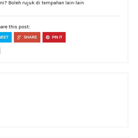
ni? Boleh rujuk di
tempahan lain-lain
are this post:
WEET
SHARE
PIN IT