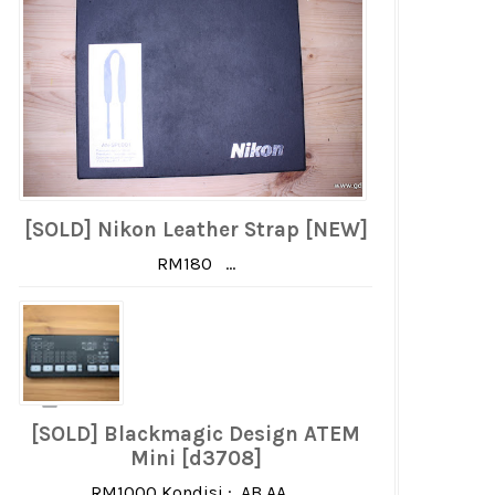
[SOLD] Nikon Leather Strap [NEW]
RM180 ...
[SOLD] Blackmagic Design ATEM
Mini [d3708]
RM1000 Kondisi : AB AA ...