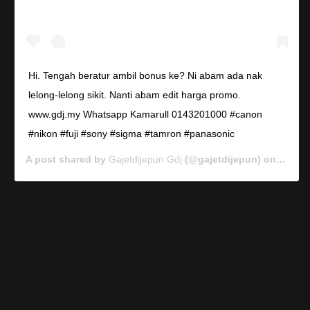
Hi. Tengah beratur ambil bonus ke? Ni abam ada nak
lelong-lelong sikit. Nanti abam edit harga promo.
www.gdj.my Whatsapp Kamarull 0143201000 #canon
#nikon #fuji #sony #sigma #tamron #panasonic
A post shared by
Gajetdijepun Gdj
(@gajetdijepun) on
Jan 7,