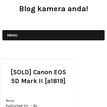
Blog kamera anda!
JUAL - BELI - SEWA PERALATAN KAMERA
MENU
[SOLD] Canon EOS
5D Mark II [a1819]
3+++
Published On
By