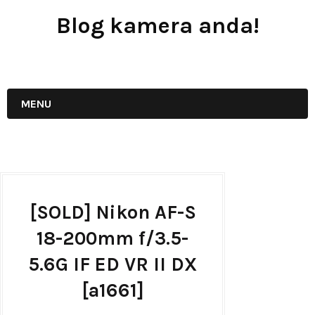
Blog kamera anda!
JUAL - BELI - SEWA PERALATAN KAMERA
MENU
[SOLD] Nikon AF-S
18-200mm f/3.5-
5.6G IF ED VR II DX
[a1661]