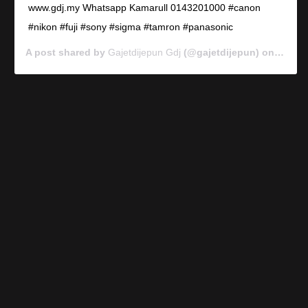
www.gdj.my Whatsapp Kamarull 0143201000 #canon
#nikon #fuji #sony #sigma #tamron #panasonic
A post shared by
Gajetdijepun Gdj
(@gajetdijepun) on
Jan 7,