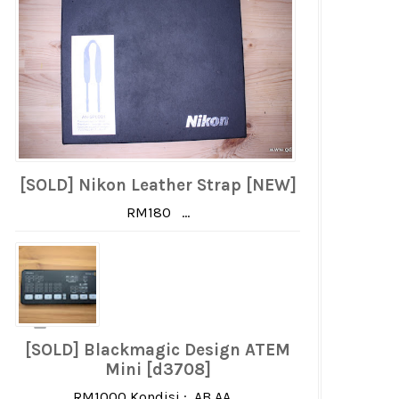
[SOLD] Nikon Leather Strap [NEW]
RM180 ...
[SOLD] Blackmagic Design ATEM
Mini [d3708]
RM1000 Kondisi : AB AA ...