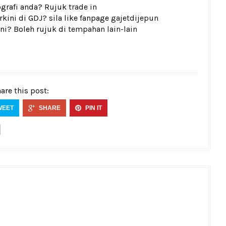
tografi anda? Rujuk
trade in
kini di GDJ? sila like fanpage
gajetdijepun
ni? Boleh rujuk di
tempahan lain-lain
are this post:
WEET
SHARE
PIN IT