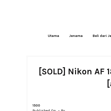
Utama
Jenama
Beli dari 
[SOLD] Nikon AF 
[
1500
Published On
By