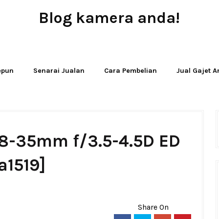
Blog kamera anda!
JUAL - BELI - SEWA PERALATAN KAMERA
Jepun
Senarai Jualan
Cara Pembelian
Jual Gajet 
18-35mm f/3.5-4.5D ED
a1519]