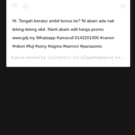
Hi. Tengah beratur ambil bonus ke? Ni abam ada nak
lelong-lelong sikit. Nanti abam edit harga promo.
www.gdj.my Whatsapp Kamarull 0143201000 #canon
#nikon #fuji #sony #sigma #tamron #panasonic
A post shared by
Gajetdijepun Gdj
(@gajetdijepun) on
Jan 7,