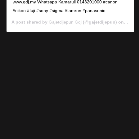
www.gdj.my Whatsapp Kamarull 0143201000 #canon
#nikon #fuji #sony #sigma #tamron #panasonic
A post shared by
Gajetdijepun Gdj
(@gajetdijepun) on
Jan 7,