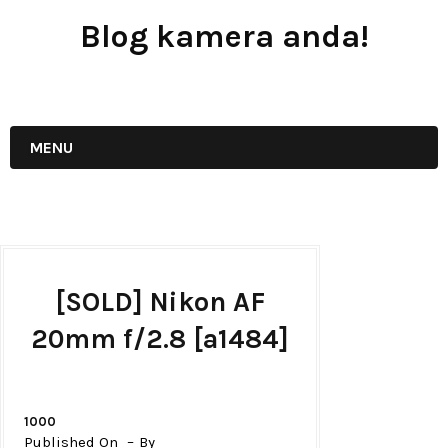
Blog kamera anda!
JUAL - BELI - SEWA PERALATAN KAMERA
MENU
[SOLD] Nikon AF
20mm f/2.8 [a1484]
1000
Published On
By