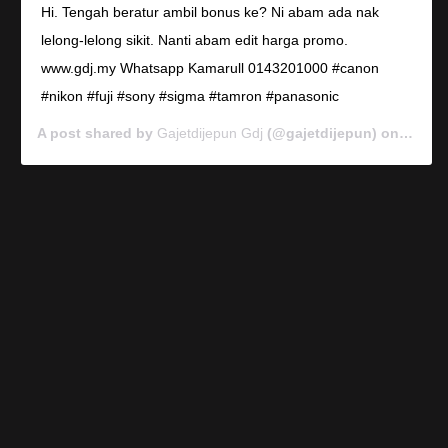
Hi. Tengah beratur ambil bonus ke? Ni abam ada nak
lelong-lelong sikit. Nanti abam edit harga promo.
www.gdj.my Whatsapp Kamarull 0143201000 #canon
#nikon #fuji #sony #sigma #tamron #panasonic
A post shared by
Gajetdijepun Gdj
(@gajetdijepun) on
Jan 7,