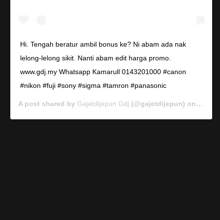
Hi. Tengah beratur ambil bonus ke? Ni abam ada nak
lelong-lelong sikit. Nanti abam edit harga promo.
www.gdj.my Whatsapp Kamarull 0143201000 #canon
#nikon #fuji #sony #sigma #tamron #panasonic
A post shared by
Gajetdijepun Gdj
(@gajetdijepun) on
Jan 7,