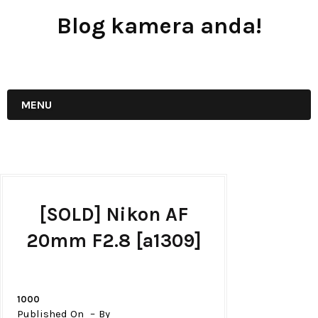
Blog kamera anda!
JUAL - BELI - SEWA PERALATAN KAMERA
MENU
[SOLD] Nikon AF
20mm F2.8 [a1309]
1000
Published On
By