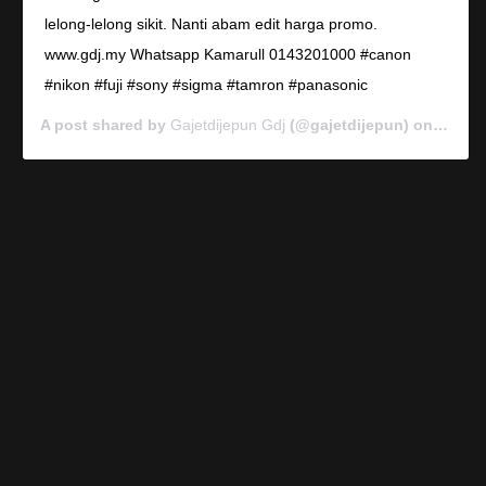
lelong-lelong sikit. Nanti abam edit harga promo.
www.gdj.my Whatsapp Kamarull 0143201000 #canon
#nikon #fuji #sony #sigma #tamron #panasonic
A post shared by
Gajetdijepun Gdj
(@gajetdijepun) on
Jan 7,