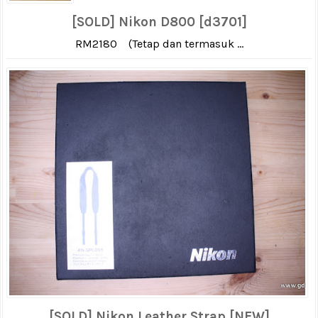
[SOLD] Nikon D800 [d3701]
RM2180 (Tetap dan termasuk ...
[SOLD] Nikon Leather Strap [NEW]