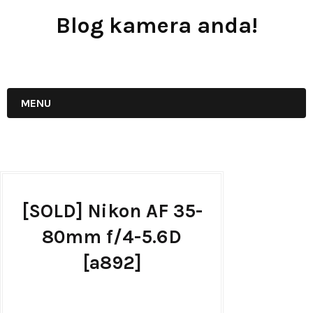
Blog kamera anda!
JUAL - BELI - SEWA PERALATAN KAMERA
MENU
[SOLD] Nikon AF 35-
80mm f/4-5.6D
[a892]