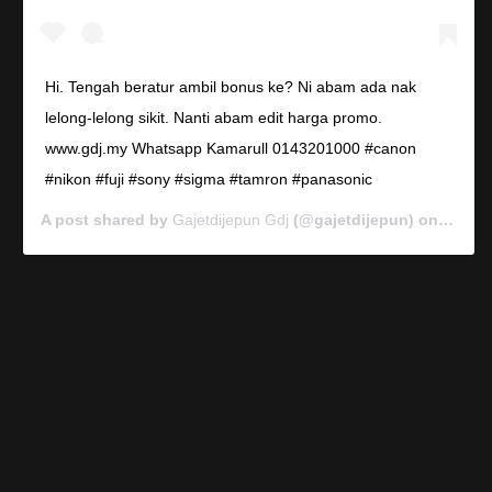
Hi. Tengah beratur ambil bonus ke? Ni abam ada nak
lelong-lelong sikit. Nanti abam edit harga promo.
www.gdj.my Whatsapp Kamarull 0143201000 #canon
#nikon #fuji #sony #sigma #tamron #panasonic
A post shared by
Gajetdijepun Gdj
(@gajetdijepun) on
Jan 7,