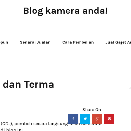
Blog kamera anda!
JUAL - BELI - SEWA PERALATAN KAMERA
Jepun
Senarai Jualan
Cara Pembelian
Jual Gajet 
t dan Terma
 (GDJ), pembeli secara langsung telah bersetuju
i blog ini.