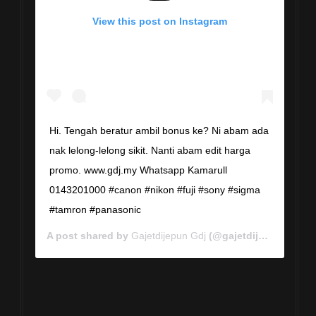
View this post on Instagram
Hi. Tengah beratur ambil bonus ke? Ni abam ada
nak lelong-lelong sikit. Nanti abam edit harga
promo. www.gdj.my Whatsapp Kamarull
0143201000 #canon #nikon #fuji #sony #sigma
#tamron #panasonic
A post shared by
Gajetdijepun Gdj
(@gajetdijepun) on
Ja