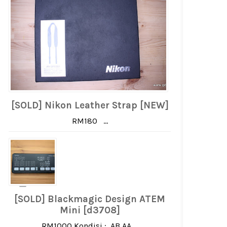
[SOLD] Nikon Leather Strap [NEW]
RM180 ...
[SOLD] Blackmagic Design ATEM
Mini [d3708]
RM1000 Kondisi : AB AA ...